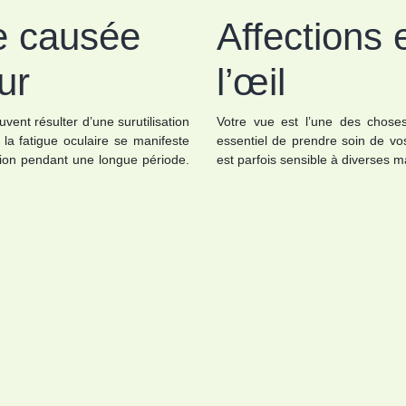
re causée
Affections 
ur
l’œil
ent résulter d’une surutilisation
Votre vue est l’une des choses
la fatigue oculaire se manifeste
essentiel de prendre soin de vo
ion pendant une longue période.
est parfois sensible à diverses 