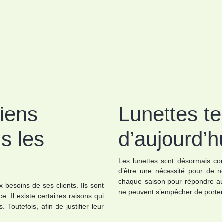
ciens
Lunettes t
ls les
d’aujourd’h
Les lunettes sont désormais c
d’être une nécessité pour de 
chaque saison pour répondre a
x besoins de ses clients. Ils sont
ne peuvent s’empêcher de port
e. Il existe certaines raisons qui
. Toutefois, afin de justifier leur